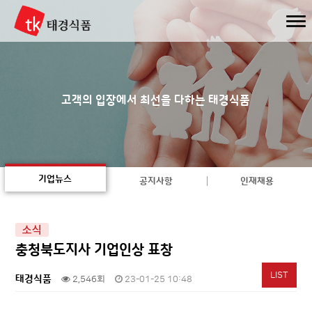
고객의 입장에서 최선을 다하는 태경식품
기업뉴스
공지사항
인재채용
소식
충청북도지사 기업인상 표창
LIST
태경식품
2,546회
23-01-25 10:48